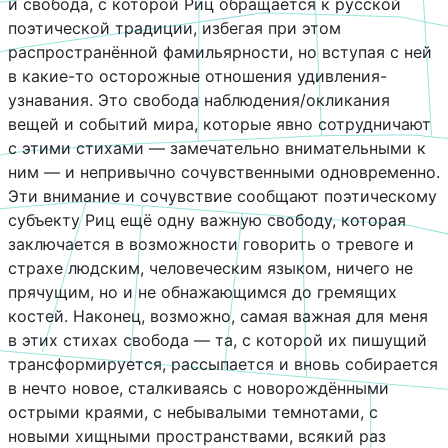
и свобода, с которой Риц обращается к русской
поэтической традиции, избегая при этом
распространённой фамильярности, но вступая с ней
в какие-то осторожные отношения удивления-
узнавания. Это свобода наблюдения/окликания
вещей и событий мира, которые явно сотрудничают
с этими стихами — замечательно внимательными к
ним — и непривычно сочувственными одновременно.
Эти внимание и сочувствие сообщают поэтическому
субъекту Риц ещё одну важную свободу, которая
заключается в возможности говорить о тревоге и
страхе людским, человеческим языком, ничего не
прячущим, но и не обнажающимся до гремящих
костей. Наконец, возможно, самая важная для меня
в этих стихах свобода — та, с которой их пишущий
трансформируется, рассыпается и вновь собирается
в нечто новое, сталкиваясь с новорождёнными
острыми краями, с небывалыми темнотами, с
новыми хищными пространствами, всякий раз