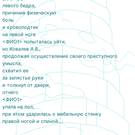
левого бедра,
причинив физическую
боль
и кровоподтек
на левой ноге
<ФИО1> попыталась уйти,
но Ковалев А.В.,
продолжая осуществление своего преступного
умысла,
схватил ее
за запястье руки
и толкнул от двери,
отчего
<ФИО1>
упала на пол,
при этом ударилась о мебельную стенку
правой ногой и спиной....