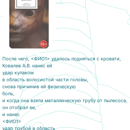
После чего, <ФИО1> удалось подняться с кровати,
Ковалев А.В. нанес ей
удар кулаком
в область волосистой части головы,
снова причинив ей физическую
боль,
и когда она взяла металлическую трубу от пылесоса,
он отобрал ее,
и нанес
<ФИО1>
удар трубой в область