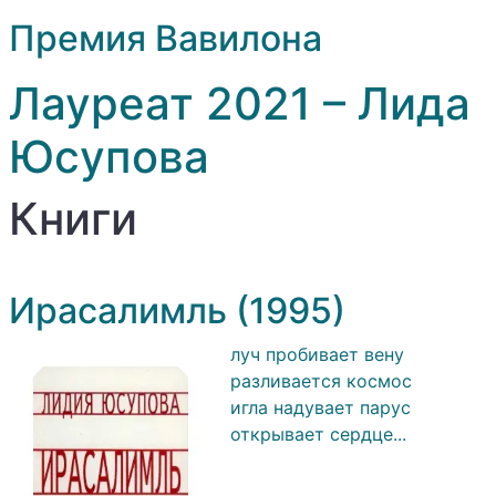
Премия Вавилона
Лауреат 2021 – Лида
Юсупова
Книги
Ирасалимль (1995)
луч пробивает вену
разливается космос
игла надувает парус
открывает сердце...